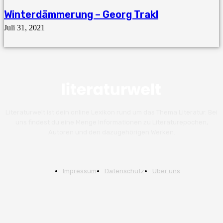
Winterdämmerung – Georg Trakl
Juli 31, 2021
Literaturwelt ist dein online Lexikon rund um das Thema Literatur. Bei
uns findest du eine Menge Informationen zu Literaturepochen,
Autoren und den dazugehörigen Werken.
Impressum
Datenschutz
Über uns