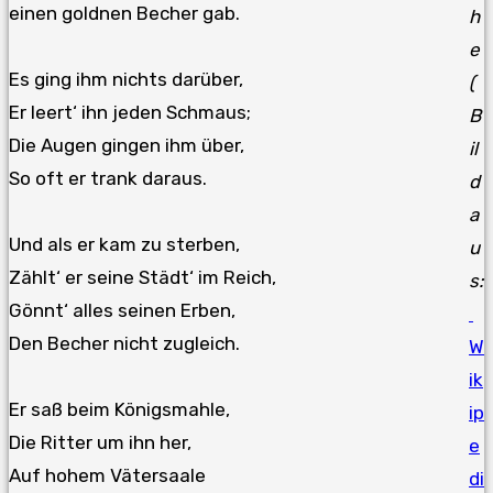
einen goldnen Becher gab.
h
e
Es ging ihm nichts darüber,
(
Er leert‘ ihn jeden Schmaus;
B
Die Augen gingen ihm über,
il
So oft er trank daraus.
d
a
Und als er kam zu sterben,
u
Zählt‘ er seine Städt‘ im Reich,
s:
Gönnt‘ alles seinen Erben,
Den Becher nicht zugleich.
W
ik
Er saß beim Königsmahle,
ip
Die Ritter um ihn her,
e
Auf hohem Vätersaale
di